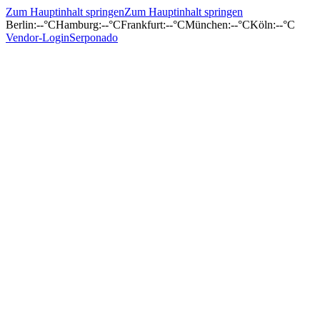
Zum Hauptinhalt springen
Zum Hauptinhalt springen
Berlin
:
--°C
Hamburg
:
--°C
Frankfurt
:
--°C
München
:
--°C
Köln
:
--°C
Vendor-Login
Serponado