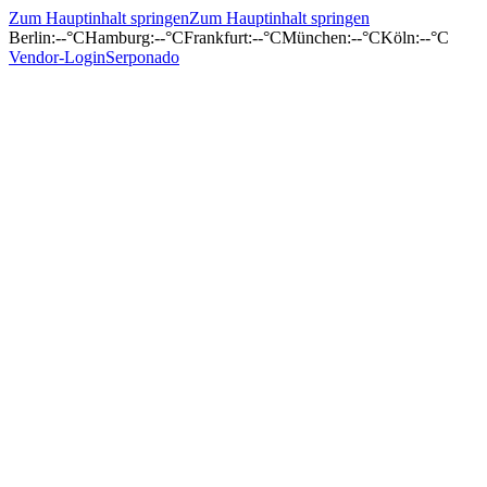
Zum Hauptinhalt springen
Zum Hauptinhalt springen
Berlin
:
--°C
Hamburg
:
--°C
Frankfurt
:
--°C
München
:
--°C
Köln
:
--°C
Vendor-Login
Serponado