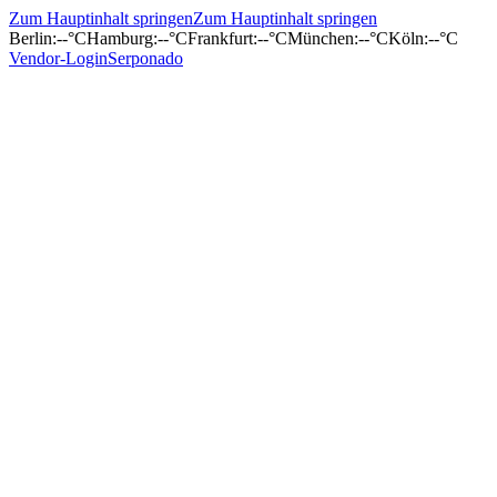
Zum Hauptinhalt springen
Zum Hauptinhalt springen
Berlin
:
--°C
Hamburg
:
--°C
Frankfurt
:
--°C
München
:
--°C
Köln
:
--°C
Vendor-Login
Serponado