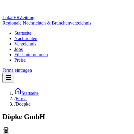
Lokal
ER
Zeitung
Regionale Nachrichten & Branchenverzeichnis
Startseite
Nachrichten
Verzeichnis
Jobs
Für Unternehmen
Preise
Firma eintragen
Startseite
/
Firma
/
Doepke
Döpke GmbH