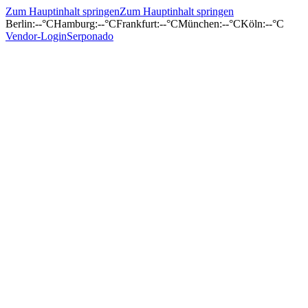
Zum Hauptinhalt springen
Zum Hauptinhalt springen
Berlin
:
--°C
Hamburg
:
--°C
Frankfurt
:
--°C
München
:
--°C
Köln
:
--°C
Vendor-Login
Serponado