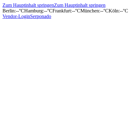
Zum Hauptinhalt springen
Zum Hauptinhalt springen
Berlin
:
--°C
Hamburg
:
--°C
Frankfurt
:
--°C
München
:
--°C
Köln
:
--°C
Vendor-Login
Serponado