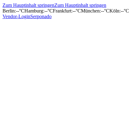
Zum Hauptinhalt springen
Zum Hauptinhalt springen
Berlin
:
--°C
Hamburg
:
--°C
Frankfurt
:
--°C
München
:
--°C
Köln
:
--°C
Vendor-Login
Serponado