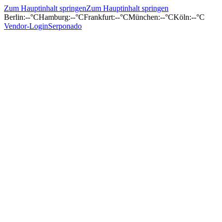
Zum Hauptinhalt springen
Zum Hauptinhalt springen
Berlin
:
--°C
Hamburg
:
--°C
Frankfurt
:
--°C
München
:
--°C
Köln
:
--°C
Vendor-Login
Serponado