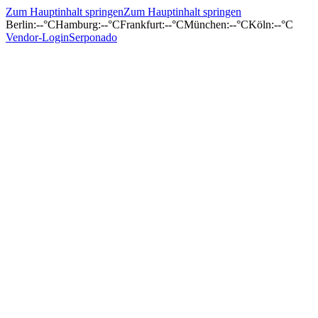
Zum Hauptinhalt springen
Zum Hauptinhalt springen
Berlin
:
--°C
Hamburg
:
--°C
Frankfurt
:
--°C
München
:
--°C
Köln
:
--°C
Vendor-Login
Serponado