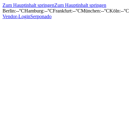
Zum Hauptinhalt springen
Zum Hauptinhalt springen
Berlin
:
--°C
Hamburg
:
--°C
Frankfurt
:
--°C
München
:
--°C
Köln
:
--°C
Vendor-Login
Serponado