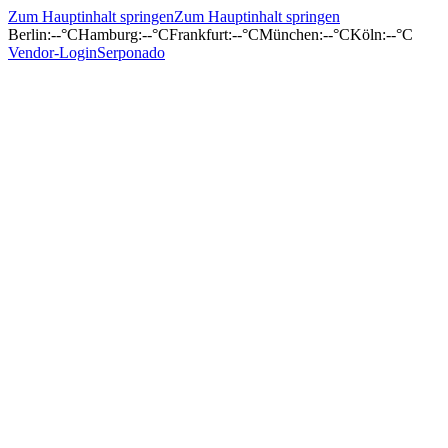
Zum Hauptinhalt springen
Zum Hauptinhalt springen
Berlin
:
--°C
Hamburg
:
--°C
Frankfurt
:
--°C
München
:
--°C
Köln
:
--°C
Vendor-Login
Serponado