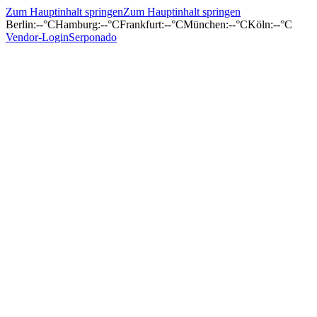
Zum Hauptinhalt springen
Zum Hauptinhalt springen
Berlin
:
--°C
Hamburg
:
--°C
Frankfurt
:
--°C
München
:
--°C
Köln
:
--°C
Vendor-Login
Serponado