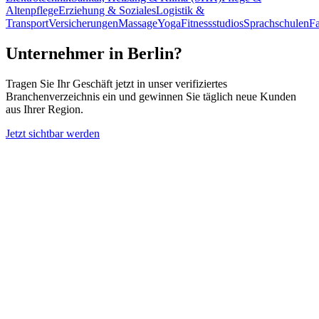
Altenpflege
Erziehung & Soziales
Logistik &
Transport
Versicherungen
Massage
Yoga
Fitnessstudios
Sprachschulen
Fa
Unternehmer in
Berlin
?
Tragen Sie Ihr Geschäft jetzt in unser verifiziertes
Branchenverzeichnis ein und gewinnen Sie täglich neue Kunden
aus Ihrer Region.
Jetzt sichtbar werden