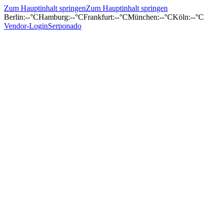
Zum Hauptinhalt springen
Zum Hauptinhalt springen
Berlin
:
--°C
Hamburg
:
--°C
Frankfurt
:
--°C
München
:
--°C
Köln
:
--°C
Vendor-Login
Serponado